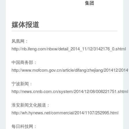
集团
媒体报道
凤凰网：
http://nb.ifeng.com/nbxw/detail_2014_11/12/3142176_0.shtml
中国商务部：
http://www.mofcom.gov.cn/article/difang/zhejiang/201412/201
宁波新闻：
http://news.cnnb.com.cn/system/2014/12/08/008221751.shtml
淮安新闻文化频道：
http://wh.hynews.net/commercial/2014/1107/252995.html
每日科技网：