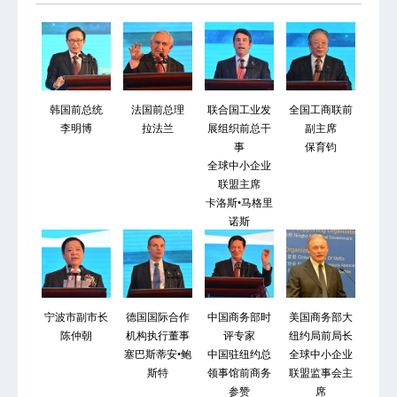
韩国前总统
法国前总理
联合国工业发
全国工商联前
李明博
拉法兰
展组织前总干
副主席
事
保育钧
全球中小企业
联盟主席
卡洛斯•马格里
诺斯
宁波市副市长
德国国际合作
中国商务部时
美国商务部大
陈仲朝
机构执行董事
评专家
纽约局前局长
塞巴斯蒂安•鲍
中国驻纽约总
全球中小企业
斯特
领事馆前商务
联盟监事会主
参赞
席