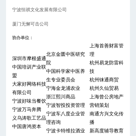
宁波恒祺文化发展有限公司
厦门无懈可击公司
协办单位：
上海首善财富管
北京金匮中医研究
理
深圳市摩根盛通
院
杭州易龙防雷科
中国培训产业联
中国科学家中医养
技
盟
生专业委员会
杭州铼通商贸
大家好网络科技
宁海金龙浦农业
杭州久仙贸易
有限公司
浙江熙川商品
上海曾公房地产
宁波好味当餐饮
宁波智投投资管理
营销策划
宁波万马奔腾
宁波车八度企业管
南通方兴文化传
义乌涛歌工艺品
理咨询
播
中国唐鸿资本
宁波卡特维拉酒业
新高度辅导教育