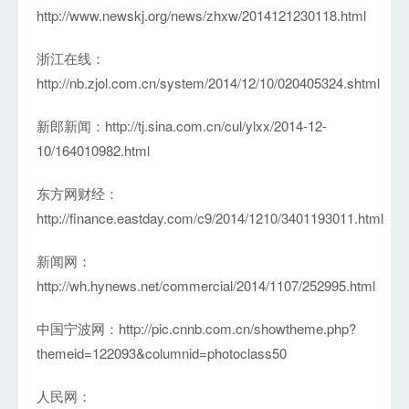
http://www.newskj.org/news/zhxw/2014121230118.html
浙江在线：
http://nb.zjol.com.cn/system/2014/12/10/020405324.shtml
新郎新闻：
http://tj.sina.com.cn/cul/ylxx/2014-12-
10/164010982.html
东方网财经：
http://finance.eastday.com/c9/2014/1210/3401193011.html
新闻网：
http://wh.hynews.net/commercial/2014/1107/252995.html
中国宁波网：
http://pic.cnnb.com.cn/showtheme.php?
themeid=122093&columnid=photoclass50
人民网：