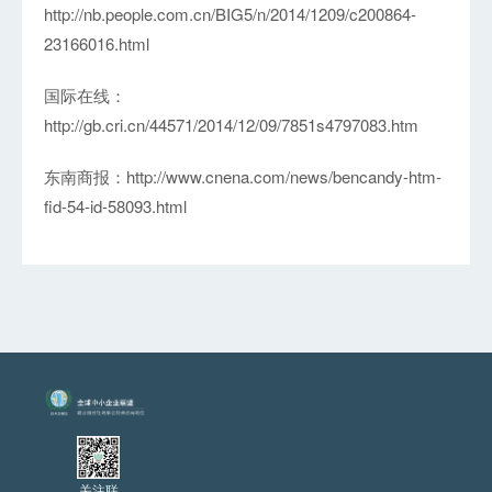
http://nb.people.com.cn/BIG5/n/2014/1209/c200864-
23166016.html
国际在线：
http://gb.cri.cn/44571/2014/12/09/7851s4797083.htm
东南商报：
http://www.cnena.com/news/bencandy-htm-
fid-54-id-58093.html
关注联