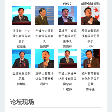
何伟文
威廉•斯皮得勒
浙江省中小企
宁波市企业家
黄埔再生资源
爱国者数码科
业协会常务副
协会常务副会
利用有限公司
技有限公司董
会长
长
董事长
事长
蔡章生
姚光辉
陈光标
冯军
金丝猴集团副
影响力教育培
宁波大家好网
杭州非常有效
总裁
训集团董事长
络科技有限公
文化创意公司
郭树良
易发久
司总裁
总裁
叶建伟
陈帝豪
论坛现场